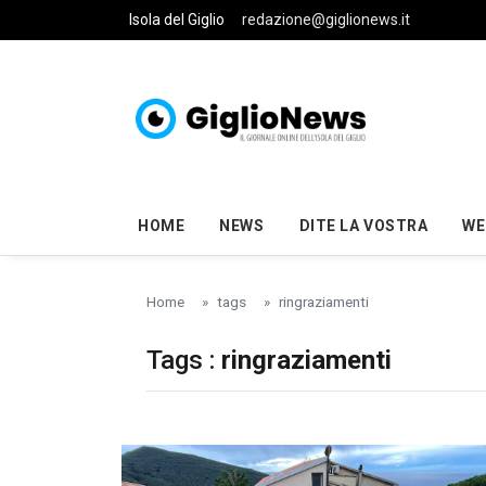
Skip to main content
Isola del Giglio
redazione@giglionews.it
HOME
NEWS
DITE LA VOSTRA
WE
Home
tags
ringraziamenti
Tags :
ringraziamenti