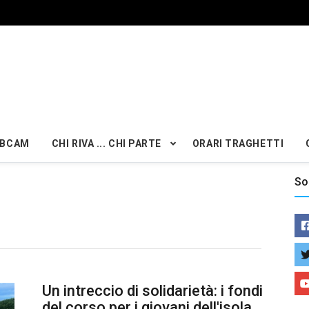
BCAM
CHI RIVA ... CHI PARTE
ORARI TRAGHETTI
So
Un intreccio di solidarietà: i fondi
del corso per i giovani dell'isola