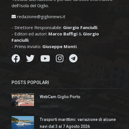
dell'Isola del Giglio.
redazione@giglionews.it
- Direttore Responsabile:
Giorgio Fanciulli
.
- Editori ed autori:
Marco Baffigi
&
Giorgio
Fanciulli
.
- Primo inviato:
Giuseppe Monti
.
POSTS POPOLARI
WebCam Giglio Porto
24/02/2010
Trasporti marittimi: variazione di alcune
navi dal 3 al 7 Agosto 2026