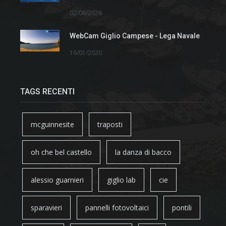
02/08/2026
WebCam Giglio Campese - Lega Navale
16/01/2020
TAGS RECENTI
mcguinnesite
traposti
oh che bel castello
la danza di bacco
alessio guarnieri
giglio lab
cie
sparavieri
pannelli fotovoltaici
pontili