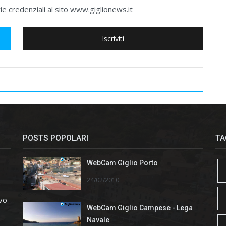
e credenziali al sito www.giglionews.it
Iscriviti
POSTS POPOLARI
TA
WebCam Giglio Porto
24/02/2010
ivo
WebCam Giglio Campese - Lega
Navale