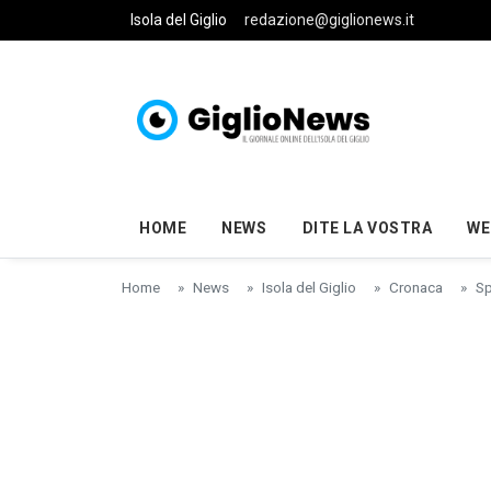
Skip to main content
Isola del Giglio
redazione@giglionews.it
HOME
NEWS
DITE LA VOSTRA
WE
Home
News
Isola del Giglio
Cronaca
Sp