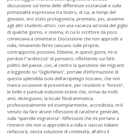
discussione sul tema delle differenze sostanziali e sulla
primazialità espressiva tra teatro, di cui, ai tempi del
ginnasio, ero stato protagonista, premiato, poi, assieme
agli altri studenti–attori, con una vacanza ad isola del giglio
di qualche giorno, e cinema, in cui lo scrittore da poco
cominciava a cimentarsi. Discussione che non approdò a
nulla, rimanendo fermi ciascuno sulle proprie,
contrapposte posizioni. Ebbene, in questi giorni, mi si
perdoni l’”arditezza” di pensiero, riflettendo sui fatti
politici del paese, con, al centro la questione dei migranti
e leggendo su “GiglioNews”, portale d’informazione di
questa splendida isola dell’arcipelago toscano, che non
manca occasione di presentare, per residenti e “foresti”,
le belle e puntuali esibizioni estive che, ormai da molti
anni, distinguono, la locale filodrammatica,
professionalmente ed esemplarmente, accreditata, m’è
venuto da fare alcune riflessioni di carattere generale,
sulla “querelle migratoria”. Riflessioni che mi portano a
ritenere che non si approderà a nulla e ciascun italiano
rinfaccerà, senza soluzione di continuità, all’altro il