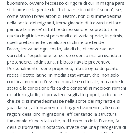
buonismo, ovvero l’eccesso di rigore di cui, in magna pars,
si riconosce la gente del “bel paese in cui il si’ suona”, se,
come fanno i bravi attori di teatro, non ci si immedesima
nella sorte dei migranti, immaginando di trovarci nei loro
panni, alla merce’ di tutti e di nessuno e, soprattutto a
quella degli interessi personali e di varia specie, in primis,
quelli prettamente venali, sia di chi ne pretende
l’accoglienza ad ogni costo, sia di chi, di converso, ne
vorrebbe l’espulsione senza se e senza ma, arrivando a
pretendere, addirittura, il blocco navale preventivo.
Personalmente, sono propenso, alla stregua di quanto
recita il detto latino “in media stat virtus”, che, non solo
codifica, in modo d’essere morale e culturale, ma anche lo
stato e la condizione fisica che consentì ai mediocri romani
ed al loro gladio, di prevalere sugli altri popoli, a ritenere
che se ci si immedesimasse nella sorte dei migranti e si
guardasse, attentamente ed oggettivamente, alle reali
ragioni della loro migrazione, efficentando la struttura
funzionale d’uno stato che, a differenza della Francia, fa
della burocrazia un ostacolo, invece che una prerogativa di