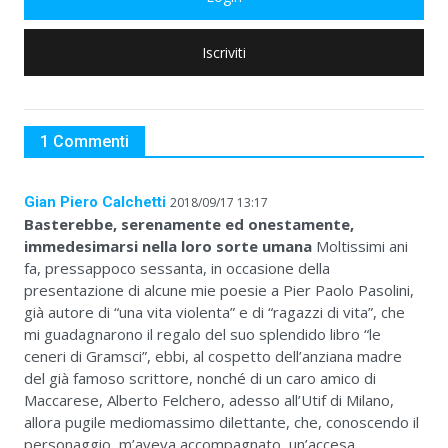
Iscriviti
1 Commenti
Gian Piero Calchetti
2018/09/17 13:17
Basterebbe, serenamente ed onestamente,
immedesimarsi nella loro sorte umana
Moltissimi ani
fa, pressappoco sessanta, in occasione della
presentazione di alcune mie poesie a Pier Paolo Pasolini,
già autore di “una vita violenta” e di “ragazzi di vita”, che
mi guadagnarono il regalo del suo splendido libro “le
ceneri di Gramsci”, ebbi, al cospetto dell’anziana madre
del già famoso scrittore, nonché di un caro amico di
Maccarese, Alberto Felchero, adesso all’Utif di Milano,
allora pugile mediomassimo dilettante, che, conoscendo il
personaggio, m’aveva accompagnato, un’accesa