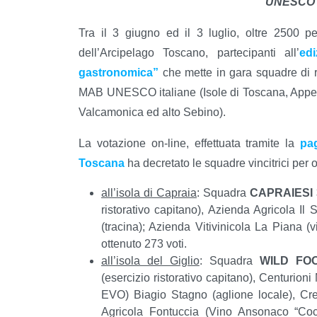
UNESCO “
Tra il 3 giugno ed il 3 luglio, oltre 2500 p
dell’Arcipelago Toscano, partecipanti all’
ed
gastronomica”
che mette in gara squadre di ris
MAB UNESCO italiane (Isole di Toscana, Appen
Valcamonica ed alto Sebino).
La votazione on-line, effettuata tramite la
pa
Toscana
ha decretato le squadre vincitrici per o
all’isola di Capraia
: Squadra
CAPRAIESI 
ristorativo capitano), Azienda Agricola Il
(tracina); Azienda Vitivinicola La Piana (v
ottenuto 273 voti.
all’isola del Giglio
: Squadra
WILD FOO
(esercizio ristorativo capitano), Centurioni 
EVO) Biagio Stagno (aglione locale), Cre
Agricola Fontuccia (Vino Ansonaco “Cocc