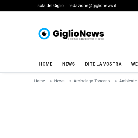
Skip to main content
Isola del Giglio
redazione@giglionews.it
HOME
NEWS
DITE LA VOSTRA
WE
Home
News
Arcipelago Toscano
Ambiente