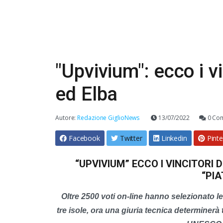
"Upvivium": ecco i vi
ed Elba
Autore:
Redazione GiglioNews
13/07/2022
0 Co
Facebook
Twitter
Linkedin
Pinte
“UPVIVIUM” ECCO I VINCITORI D
“PI
Oltre 2500 voti on-line hanno selezionato le s
tre isole, ora una giuria tecnica determinerà 