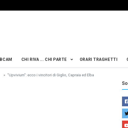
BCAM
CHI RIVA ... CHI PARTE
ORARI TRAGHETTI
"Upvivium": ecco i vincitori di Giglio, Capraia ed Elba
So