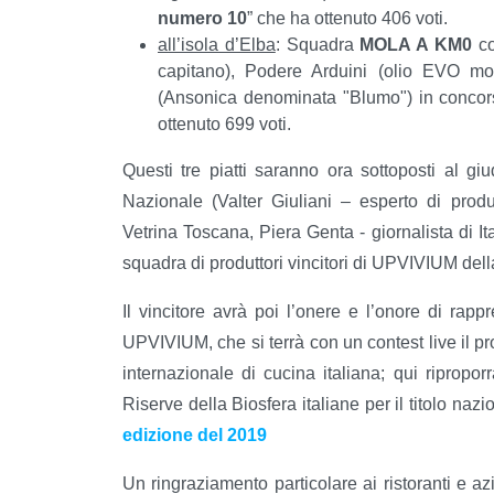
numero 10
” che ha ottenuto 406 voti.
all’isola d’Elba
: Squadra
MOLA A KM0
co
capitano), Podere Arduini (olio EVO mo
(Ansonica denominata "Blumo") in concorso
ottenuto 699 voti.
Questi tre piatti saranno ora sottoposti al gi
Nazionale (Valter Giuliani – esperto di produ
Vetrina Toscana, Piera Genta - giornalista di Ital
squadra di produttori vincitori di UPVIVIUM dell
Il vincitore avrà poi l’onere e l’onore di rap
UPVIVIUM, che si terrà con un contest live il
internazionale di cucina italiana; qui riproporr
Riserve della Biosfera italiane per il titolo nazi
edizione del 2019
Un ringraziamento particolare ai ristoranti e 