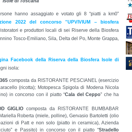
Isole di Toscana”
ersone hanno assaggiato e votato gli 8 “piatti a km0”
izione 2022 del concorso “UPVIVIUM – biosfera
toratori e produttori locali di sei Riserve della Biosfera
nino Tosco-Emiliano, Sila, Delta del Po, Monte Grappa,
gina Facebook della Riserva della Biosfera Isole di
gni isola:
365
composta da RISTORANTE PESCIANEL (esercizio
 Saracello (ricotta); Motopesca Spigola di Modena Nicola
ino) in concorso con il piatto “
Cala del Ceppo
” che ha
D GIGLIO
composta da RISTORANTE BUMBABAR
Mariella Roberta (miele, polline), Gervasio Bartoletti (olio
azioni di Patt e non solo (piatto in ceramica), Azienda
iuto” e Passito) in concorso con il piatto “
Stradello