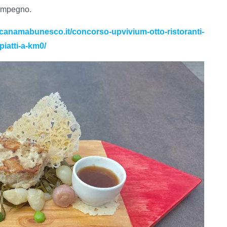
 impegno.
scanamabunesco.it/concorso-upvivium-otto-ristoranti-
piatti-a-km0/