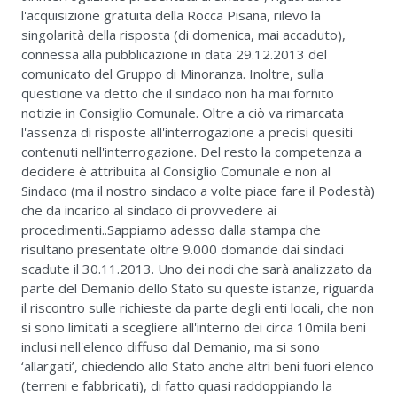
l'acquisizione gratuita della Rocca Pisana, rilevo la
singolarità della risposta (di domenica, mai accaduto),
connessa alla pubblicazione in data 29.12.2013 del
comunicato del Gruppo di Minoranza. Inoltre, sulla
questione va detto che il sindaco non ha mai fornito
notizie in Consiglio Comunale. Oltre a ciò va rimarcata
l'assenza di risposte all'interrogazione a precisi quesiti
contenuti nell'interrogazione. Del resto la competenza a
decidere è attribuita al Consiglio Comunale e non al
Sindaco (ma il nostro sindaco a volte piace fare il Podestà)
che da incarico al sindaco di provvedere ai
procedimenti..Sappiamo adesso dalla stampa che
risultano presentate oltre 9.000 domande dai sindaci
scadute il 30.11.2013. Uno dei nodi che sarà analizzato da
parte del Demanio dello Stato su queste istanze, riguarda
il riscontro sulle richieste da parte degli enti locali, che non
si sono limitati a scegliere all'interno dei circa 10mila beni
inclusi nell'elenco diffuso dal Demanio, ma si sono
‘allargati’, chiedendo allo Stato anche altri beni fuori elenco
(terreni e fabbricati), di fatto quasi raddoppiando la