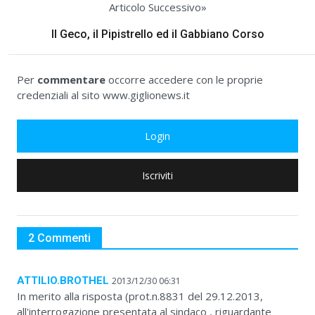
Articolo Successivo»
Il Geco, il Pipistrello ed il Gabbiano Corso
Per
commentare
occorre accedere con le proprie
credenziali al sito www.giglionews.it
Login
Iscriviti
2 Commenti
ATTILIO.BROTHEL
2013/12/30 06:31
In merito alla risposta (prot.n.8831 del 29.12.2013,
all'interrogazione presentata al sindaco , riguardante