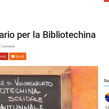
rio per la Bibliotechina
 Commenti
rest
Email
Su