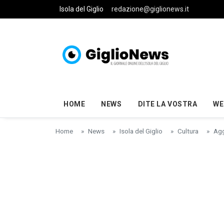
Skip to main content
Isola del Giglio
redazione@giglionews.it
HOME
NEWS
DITE LA VOSTRA
WE
Home
News
Isola del Giglio
Cultura
Agg