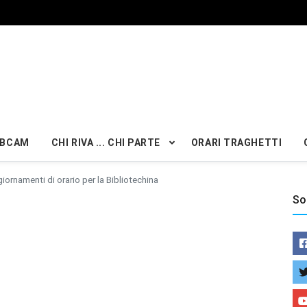
BCAM
CHI RIVA ... CHI PARTE
ORARI TRAGHETTI
iornamenti di orario per la Bibliotechina
So