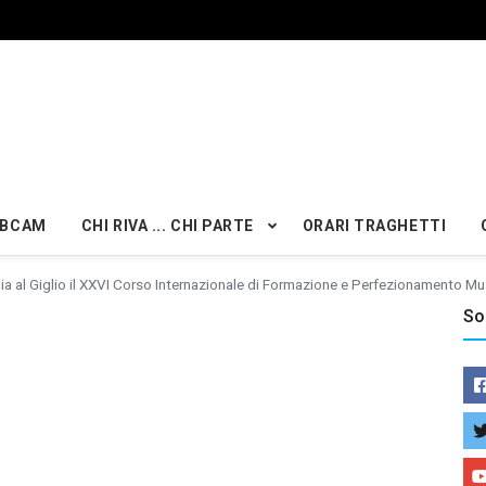
BCAM
CHI RIVA ... CHI PARTE
ORARI TRAGHETTI
via al Giglio il XXVI Corso Internazionale di Formazione e Perfezionamento Mu
So