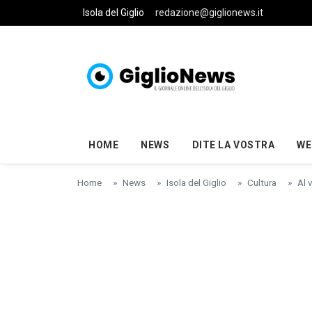
Skip to main content
Isola del Giglio
redazione@giglionews.it
HOME
NEWS
DITE LA VOSTRA
WE
Home
News
Isola del Giglio
Cultura
Al 