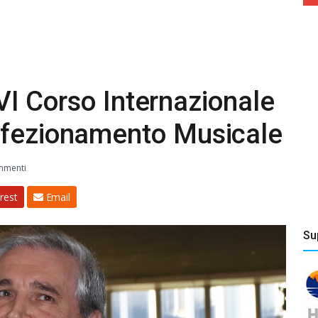
XXVI Corso Internazionale
rfezionamento Musicale
mmenti
rest
Email
Su