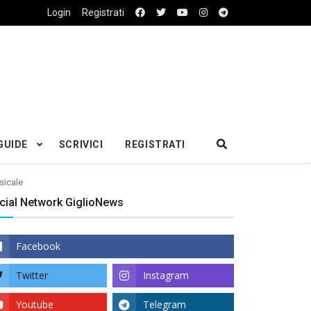
Login
Registrati
GUIDE
SCRIVICI
REGISTRATI
sicale
cial Network GiglioNews
Facebook
Twitter
Instagram
Youtube
Telegram