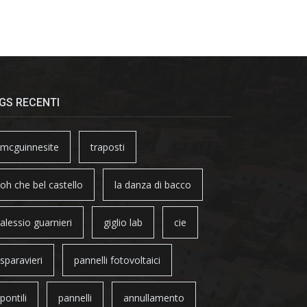
GS RECENTI
mcguinnesite
traposti
oh che bel castello
la danza di bacco
alessio guarnieri
giglio lab
cie
sparavieri
pannelli fotovoltaici
pontili
pannelli
annullamento