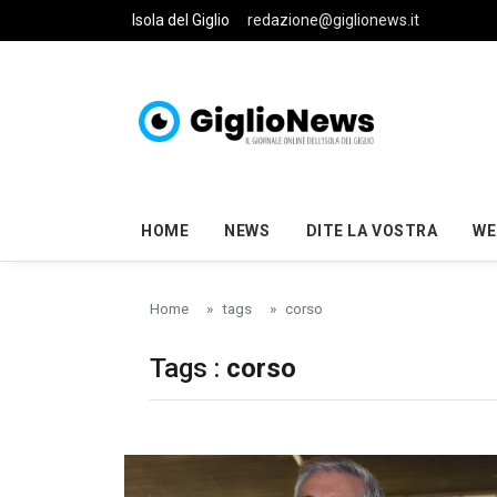
Skip to main content
Isola del Giglio
redazione@giglionews.it
HOME
NEWS
DITE LA VOSTRA
WE
Home
tags
corso
Tags :
corso