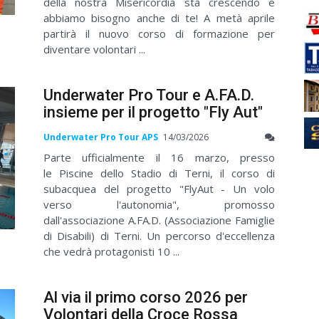
della nostra Misericordia sta crescendo e
abbiamo bisogno anche di te! A metà aprile
partirà il nuovo corso di formazione per
diventare volontari ...
Underwater Pro Tour e A.FA.D.
insieme per il progetto "Fly Aut"
Underwater Pro Tour APS
14/03/2026
Parte ufficialmente il 16 marzo, presso
le Piscine dello Stadio di Terni, il corso di
subacquea del progetto "FlyAut - Un volo
verso l'autonomia", promosso
dall'associazione A.FA.D. (Associazione Famiglie
di Disabili) di Terni. Un percorso d'eccellenza
che vedrà protagonisti 10 ...
Al via il primo corso 2026 per
Volontari della Croce Rossa