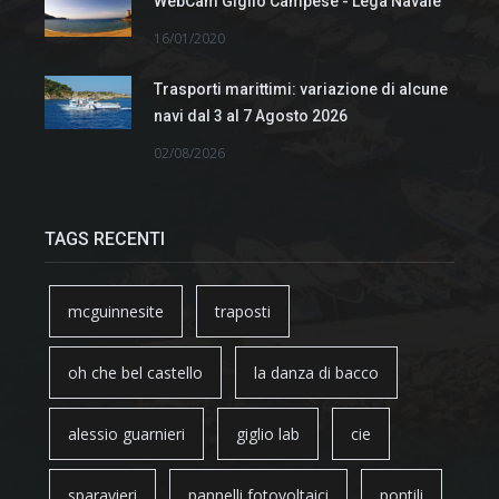
WebCam Giglio Campese - Lega Navale
16/01/2020
Trasporti marittimi: variazione di alcune
navi dal 3 al 7 Agosto 2026
02/08/2026
TAGS RECENTI
mcguinnesite
traposti
oh che bel castello
la danza di bacco
alessio guarnieri
giglio lab
cie
sparavieri
pannelli fotovoltaici
pontili