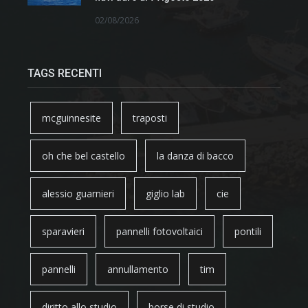
02/08/2026
TAGS RECENTI
mcguinnesite
traposti
oh che bel castello
la danza di bacco
alessio guarnieri
giglio lab
cie
sparavieri
pannelli fotovoltaici
pontili
pannelli
annullamento
tim
diritto allo studio
borse di studio