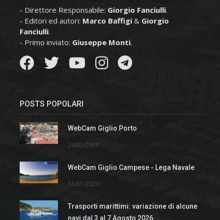
- Direttore Responsabile:
Giorgio Fanciulli
.
- Editori ed autori:
Marco Baffigi
&
Giorgio
Fanciulli
.
- Primo inviato:
Giuseppe Monti
.
POSTS POPOLARI
WebCam Giglio Porto
24/02/2010
WebCam Giglio Campese - Lega Navale
16/01/2020
Trasporti marittimi: variazione di alcune
navi dal 3 al 7 Agosto 2026