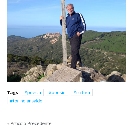
Tags
poesia
poesie
cultura
tonino ansaldo
« Articolo Precedente