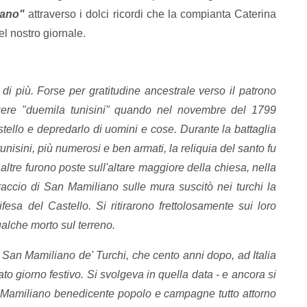
iano"
attraverso i dolci ricordi che la compianta Caterina
el nostro giornale.
di più. Forse per gratitudine ancestrale verso il patrono
gere "duemila tunisini" quando nel novembre del 1799
astello e depredarlo di uomini e cose. Durante la battaglia
unisini, più numerosi e ben armati, la reliquia del santo fu
altre furono poste sull'altare maggiore della chiesa, nella
braccio di San Mamiliano sulle mura suscitò nei turchi la
fesa del Castello. Si ritirarono frettolosamente sui loro
alche morto sul terreno.
di San Mamiliano de' Turchi, che cento anni dopo, ad Italia
to giorno festivo. Si svolgeva in quella data - e ancora si
n Mamiliano benedicente popolo e campagne tutto attorno