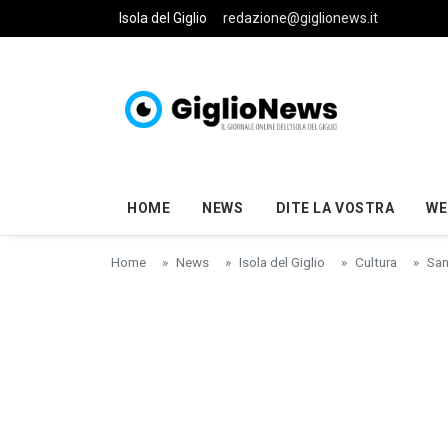
Skip to main content
Isola del Giglio
redazione@giglionews.it
HOME
NEWS
DITE LA VOSTRA
WE
Home
News
Isola del Giglio
Cultura
San