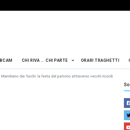
BCAM
CHI RIVA ... CHI PARTE
ORARI TRAGHETTI
 Mamiliano dei Turchi: la festa del patrono attraverso vecchi ricordi
So