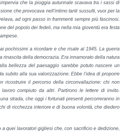
 impervia che la pioggia autunnale scavava tra i sassi di
ione che provocava nell'intimo tanti sussulti, vuoi per la
svelava, ad ogni passo in frammenti sempre più fascinosi.
one del popolo dei fedeli, ma nella mia gioventù era festa
 Campese.
ai pochissimi a ricordare e che risale al 1945. La guerra
la rinascita della democrazia. Era innamorato della natura
 dalla bellezza del paesaggio sarebbe potuto nascere un
da subito alla sua valorizzazione. Ebbe l'idea di proporre
er ricostruire il percorso della circonvallazione: chi non
avoro compiuto da altri. Partirono le lettere di invito.
 una strada, che oggi i fortunati presenti percorreranno in
hi di ricchezza interiore e di buona volontà, che diedero
 quei lavoratori gigliesi che, con sacrificio e dedizione,