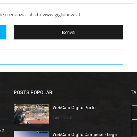
e credenziali al sito www.giglionews.it
Iscriviti
POSTS POPOLARI
TA
WebCam Giglio Porto
24/02/2010
ivo
WebCam Giglio Campese - Lega