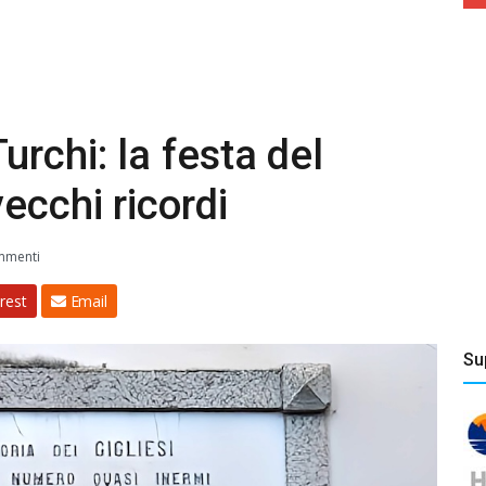
rchi: la festa del
ecchi ricordi
mmenti
rest
Email
Su