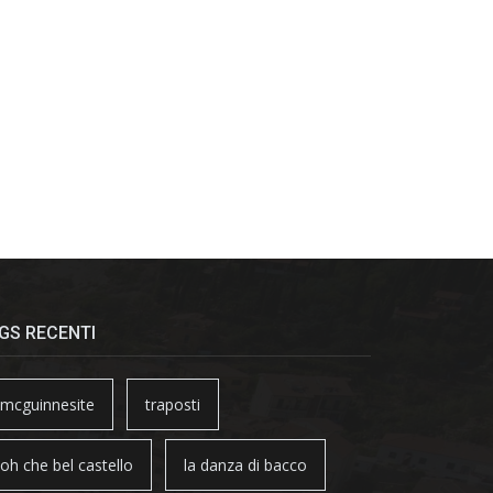
GS RECENTI
mcguinnesite
traposti
oh che bel castello
la danza di bacco