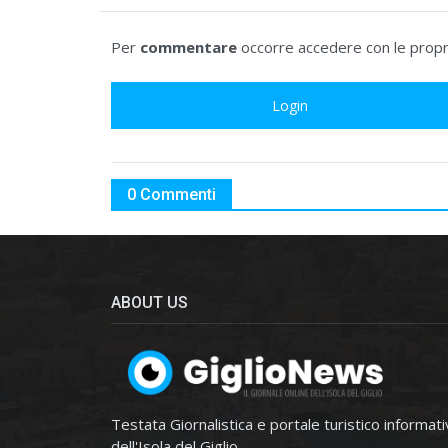
Per
commentare
occorre accedere con le propri
Login
0 Commenti
ABOUT US
Testata Giornalistica e portale turistico informat
dell'Isola del Giglio.