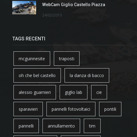
WebCam Giglio Castello Piazza
24/02/2010
TAGS RECENTI
mcguinnesite
traposti
oh che bel castello
la danza di bacco
alessio guarnieri
giglio lab
cie
sparavieri
pannelli fotovoltaici
pontili
pannelli
annullamento
tim