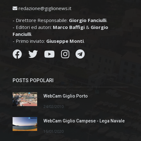
redazione@giglionews.it
- Direttore Responsabile:
Giorgio Fanciulli
.
- Editori ed autori:
Marco Baffigi
&
Giorgio
Fanciulli
.
- Primo inviato:
Giuseppe Monti
.
POSTS POPOLARI
WebCam Giglio Porto
24/02/2010
WebCam Giglio Campese - Lega Navale
16/01/2020