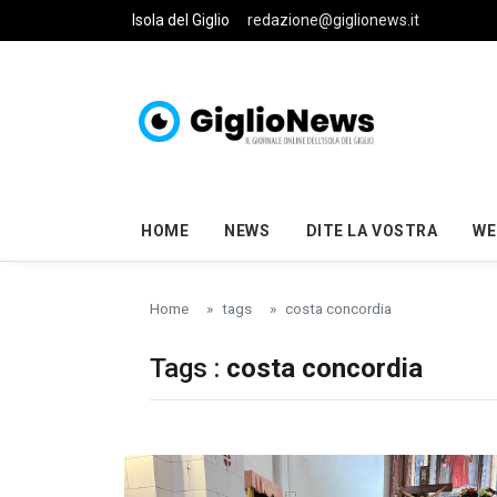
Skip to main content
Isola del Giglio
redazione@giglionews.it
HOME
NEWS
DITE LA VOSTRA
WE
Home
tags
costa concordia
Tags :
costa concordia