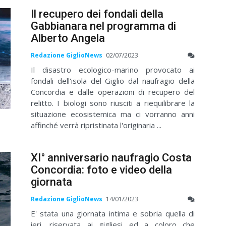
Il recupero dei fondali della
Gabbianara nel programma di
Alberto Angela
Redazione GiglioNews
02/07/2023
Il disastro ecologico-marino provocato ai
fondali dell'isola del Giglio dal naufragio della
Concordia e dalle operazioni di recupero del
relitto. I biologi sono riusciti a riequilibrare la
situazione ecosistemica ma ci vorranno anni
affinché verrà ripristinata l'originaria ...
XI° anniversario naufragio Costa
Concordia: foto e video della
giornata
Redazione GiglioNews
14/01/2023
E' stata una giornata intima e sobria quella di
ieri, riservata ai gigliesi ed a coloro che