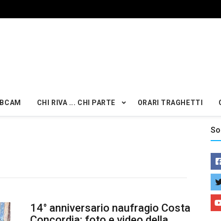
BCAM
CHI RIVA ... CHI PARTE
ORARI TRAGHETTI
So
14° anniversario naufragio Costa
Concordia: foto e video della