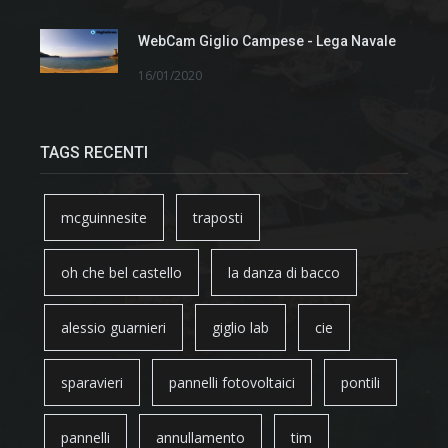
WebCam Giglio Campese - Lega Navale
16/01/2020
TAGS RECENTI
mcguinnesite
traposti
oh che bel castello
la danza di bacco
alessio guarnieri
giglio lab
cie
sparavieri
pannelli fotovoltaici
pontili
pannelli
annullamento
tim