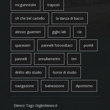
mcguinnesite
traposti
oh che bel castello
la danza di bacco
alessio guarnieri
giglio lab
cie
sparavieri
pannelli fotovoltaici
pontili
pannelli
annullamento
tim
diritto allo studio
borse di studio
navigazione
balneazione
diportismo
Elenco Tags GiglioNews.it