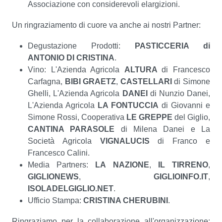
Associazione con considerevoli elargizioni.
Un ringraziamento di cuore va anche ai nostri Partner:
Degustazione Prodotti:
PASTICCERIA di
ANTONIO DI CRISTINA
.
Vino: L'Azienda Agricola
ALTURA
di Francesco
Carfagna,
BIBI GRAETZ
,
CASTELLARI
di Simone
Ghelli, L'Azienda Agricola
DANEI
di Nunzio Danei,
L'Azienda Agricola
LA FONTUCCIA
di Giovanni e
Simone Rossi, Cooperativa
LE GREPPE
del Giglio,
CANTINA PARASOLE
di Milena Danei e La
Società Agricola
VIGNALUCIS
di Franco e
Francesco Calini.
Media Partners:
LA NAZIONE
,
IL TIRRENO
,
GIGLIONEWS
,
GIGLIOINFO.IT
,
ISOLADELGIGLIO.NET
.
Ufficio Stampa:
CRISTINA CHERUBINI
.
Ringraziamo per la collaborazione all'organizzazione: