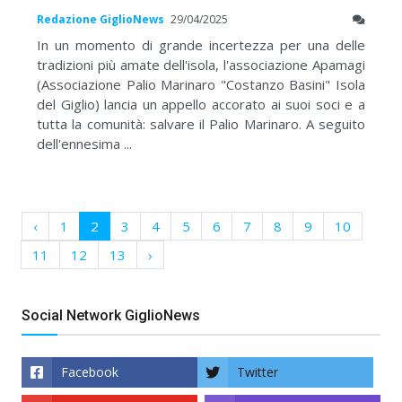
Redazione GiglioNews
29/04/2025
In un momento di grande incertezza per una delle
tradizioni più amate dell'isola, l'associazione Apamagi
(Associazione Palio Marinaro "Costanzo Basini" Isola
del Giglio) lancia un appello accorato ai suoi soci e a
tutta la comunità: salvare il Palio Marinaro. A seguito
dell'ennesima ...
‹
1
2
3
4
5
6
7
8
9
10
11
12
13
›
Social Network GiglioNews
Facebook
Twitter