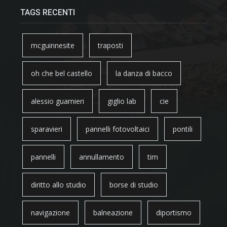
TAGS RECENTI
mcguinnesite
traposti
oh che bel castello
la danza di bacco
alessio guarnieri
giglio lab
cie
sparavieri
pannelli fotovoltaici
pontili
pannelli
annullamento
tim
diritto allo studio
borse di studio
navigazione
balneazione
diportismo