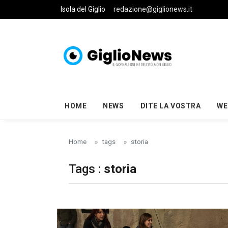
Skip to main content
Isola del Giglio
redazione@giglionews.it
HOME
NEWS
DITE LA VOSTRA
WE
Home
tags
storia
Tags :
storia