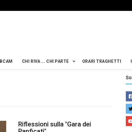
BCAM
CHI RIVA ... CHI PARTE
ORARI TRAGHETTI
So
Riflessioni sulla "Gara dei
Panficati"