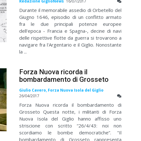
Redazione GiglioNews
16/07/2017
Durante il memorabile assedio di Orbetello del
Giugno 1646, episodio di un conflitto armato
fra le due principali potenze europee
dell'epoca - Francia e Spagna-, decine di navi
delle rispettive flotte da guerra si trovarono a
navigare fra l'Argentario e il Giglio. Nonostante
la ...
Forza Nuova ricorda il
bombardamento di Grosseto
Giulio Cavero, Forza Nuova Isola del Giglio
26/04/2017
Forza Nuova ricorda il bombardamento di
Grosseto Questa notte, i militanti di Forza
Nuova Isola del Giglio hanno affisso uno
striscione con scritto “26/4/43: noi non
scordiamo le bombe democratiche”. "Il
bombardamento di Grosseto rappresenta