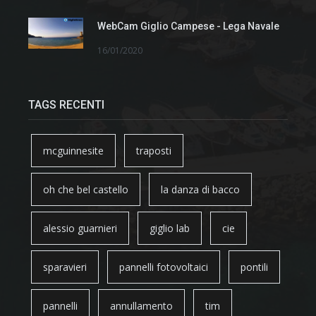
WebCam Giglio Campese - Lega Navale
16/01/2020
TAGS RECENTI
mcguinnesite
traposti
oh che bel castello
la danza di bacco
alessio guarnieri
giglio lab
cie
sparavieri
pannelli fotovoltaici
pontili
pannelli
annullamento
tim