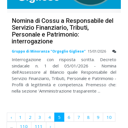
Nomina di Cossu a Responsabile del
Servizio Finanziario, Tributi,
Personale e Patrimonio:
interrogazione
Gruppo di Minoranza "Orgoglio Gigliese"
15/01/2026
Interrogazione con risposta scritta. Decreto
sindacale n. 1 del 05/01/2026 - Nomina
dell'Assessore al Bilancio quale Responsabile del
Servizio Finanziario, Tributi, Personale e Patrimonio -
Profili di legittimità e competenza. Premesso che:
nella sezione 'Amministrazione trasparente ...
‹
1
2
3
4
5
6
7
8
9
10
...
110
111
›