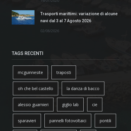
16/01/2020
Trasporti marittimi: variazione di alcune
navi dal 3 al 7 Agosto 2026
02/08/2026
TAGS RECENTI
mcguinnesite
traposti
oh che bel castello
la danza di bacco
alessio guarnieri
giglio lab
cie
sparavieri
pannelli fotovoltaici
pontili