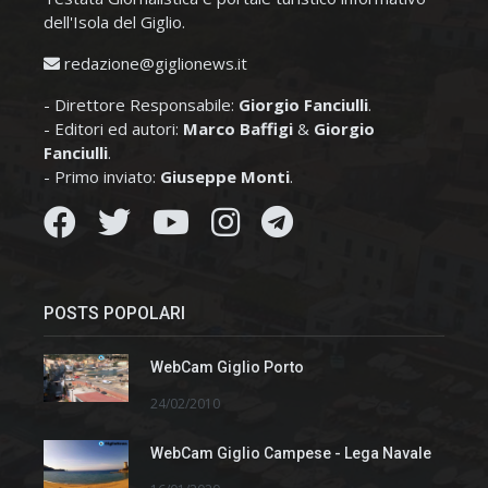
dell'Isola del Giglio.
redazione@giglionews.it
- Direttore Responsabile:
Giorgio Fanciulli
.
- Editori ed autori:
Marco Baffigi
&
Giorgio
Fanciulli
.
- Primo inviato:
Giuseppe Monti
.
POSTS POPOLARI
WebCam Giglio Porto
24/02/2010
WebCam Giglio Campese - Lega Navale