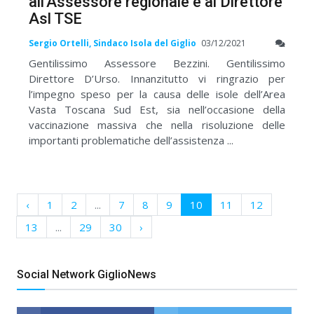
all'Assessore regionale e al Direttore
Asl TSE
Sergio Ortelli, Sindaco Isola del Giglio
03/12/2021
Gentilissimo Assessore Bezzini. Gentilissimo
Direttore D’Urso. Innanzitutto vi ringrazio per
l’impegno speso per la causa delle isole dell’Area
Vasta Toscana Sud Est, sia nell’occasione della
vaccinazione massiva che nella risoluzione delle
importanti problematiche dell’assistenza ...
‹
1
2
...
7
8
9
10
11
12
13
...
29
30
›
Social Network GiglioNews