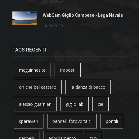
02/08/2026
WebCam Giglio Campese - Lega Navale
16/01/2020
TAGS RECENTI
mcguinnesite
traposti
oh che bel castello
la danza di bacco
alessio guarnieri
giglio lab
cie
sparavieri
pannelli fotovoltaici
pontili
pannelli
annullamento
tim