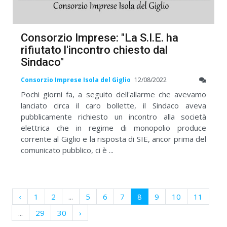
Consorzio Imprese: "La S.I.E. ha
rifiutato l'incontro chiesto dal
Sindaco"
Consorzio Imprese Isola del Giglio
12/08/2022
Pochi giorni fa, a seguito dell'allarme che avevamo
lanciato circa il caro bollette, il Sindaco aveva
pubblicamente richiesto un incontro alla società
elettrica che in regime di monopolio produce
corrente al Giglio e la risposta di SIE, ancor prima del
comunicato pubblico, ci è ...
‹
1
2
...
5
6
7
8
9
10
11
...
29
30
›