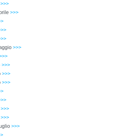
o
>>>
prile
>>>
>>
>>>
>>>
 maggio
>>>
>>>
o
>>>
o
>>>
o
>>>
>>
>>>
o
>>>
o
>>>
luglio
>>>
>>