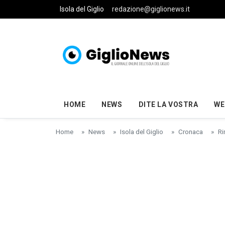
Skip to main content
Isola del Giglio
redazione@giglionews.it
HOME
NEWS
DITE LA VOSTRA
WE
Home
News
Isola del Giglio
Cronaca
Ri