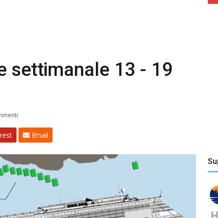
e settimanale 13 - 19
mmenti
rest
Email
Su