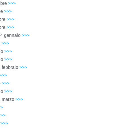
embre
>>>
bre
>>>
mbre
>>>
mbre
>>>
 – 4 gennaio
>>>
o
>>>
aio
>>>
aio
>>>
 1 febbraio
>>>
>>>
o
>>>
aio
>>>
– 1 marzo
>>>
>>
>>>
o
>>>