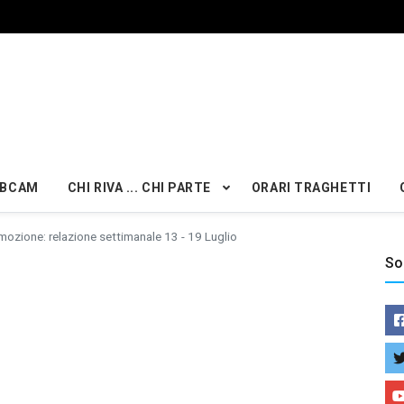
BCAM
CHI RIVA ... CHI PARTE
ORARI TRAGHETTI
mozione: relazione settimanale 13 - 19 Luglio
So