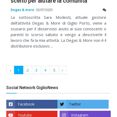
scelto per aiutare la comunità"
Degas & more
02/07/2025
La sottoscritta Sara Modesti, attuale gestore
dell'attività Degas & More di Giglio Porto, viene a
scusarsi per il disservizio avuto ai suoi conoscenti o
parenti lo scorso sabato e vengo a descriverle il
lavoro che fa la mia attività. La Degas & More non è il
distributore esclusivo ...
‹
1
2
3
4
5
›
Social Network GiglioNews
Facebook
Twitter
Youtube
Instagram