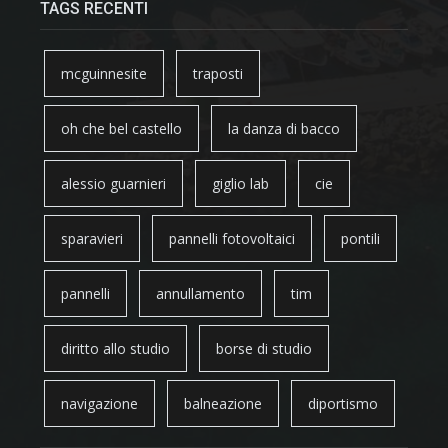
TAGS RECENTI
mcguinnesite
traposti
oh che bel castello
la danza di bacco
alessio guarnieri
giglio lab
cie
sparavieri
pannelli fotovoltaici
pontili
pannelli
annullamento
tim
diritto allo studio
borse di studio
navigazione
balneazione
diportismo